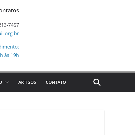
ontatos
3213-7457
.org.br
dimento:
h às 19h
O
ARTIGOS
CONTATO