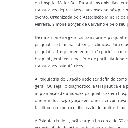
do Hospital Mater Dei. Durante os dois dias te
transtornos depressivos e ansiosos no pós-parto
evento. Organizada pela Associação Mineira de 
Ferreira, Simone Borges de Carvalho e pelo seu
De uma maneira geral os transtornos psiquiátri
psiquiátrico tem mais doenças clínicas. Para o 
psiquiatria frequentemente fica ‘à parte’, com o
hospital geral tem uma série de particularidad
transtornos psiquiátricos”.
A Psiquiatria de Ligação pode ser definida como a
geral. Ou seja, o diagnóstico, a terapêutica e 
implantação de unidades psiquiátricas em hospita
quebrando a segregação em que se encontravam 
facilitou o encontro e discussão de muitos temas 
A Psiquiatria de Ligação surgiu há cerca de 5
especialidade da psiquiatria. A partir dos ano