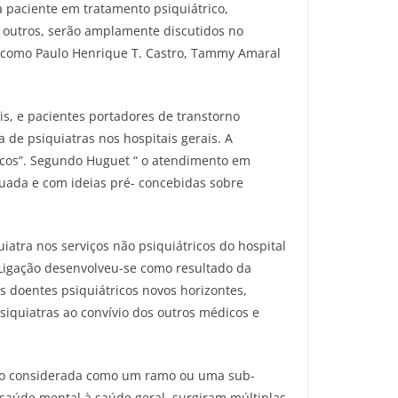
 paciente em tratamento psiquiátrico,
s outros, serão amplamente discutidos no
s como Paulo Henrique T. Castro, Tammy Amaral
s, e pacientes portadores de transtorno
 de psiquiatras nos hospitais gerais. A
tricos”. Segundo Huguet “ o atendimento em
tuada e com ideias pré- concebidas sobre
uiatra nos serviços não psiquiátricos do hospital
e Ligação desenvolveu-se como resultado da
s doentes psiquiátricos novos horizontes,
iquiatras ao convívio dos outros médicos e
endo considerada como um ramo ou uma sub-
 saúde mental à saúde geral, surgiram múltiplas