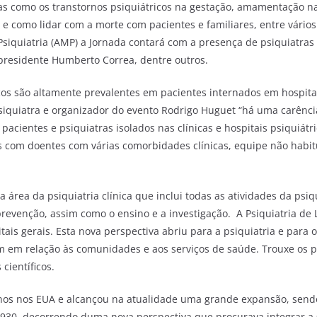
mas como os transtornos psiquiátricos na gestação, amamentação na
 e como lidar com a morte com pacientes e familiares, entre vário
Psiquiatria (AMP) a Jornada contará com a presença de psiquiatra
 presidente Humberto Correa, dentre outros.
cos são altamente prevalentes em pacientes internados em hospitai
psiquiatra e organizador do evento Rodrigo Huguet “há uma carência
s pacientes e psiquiatras isolados nas clínicas e hospitais psiquiá
es com doentes com várias comorbidades clínicas, equipe não habi
 área da psiquiatria clínica que inclui todas as atividades da psiq
a prevenção, assim como o ensino e a investigação. A Psiquiatria d
is gerais. Esta nova perspectiva abriu para a psiquiatria e para o
em relação às comunidades e aos serviços de saúde. Trouxe os ps
científicos.
0 anos nos EUA e alcançou na atualidade uma grande expansão, s
s 1930, decorrendo duma nova perspectiva que procurava integrar a